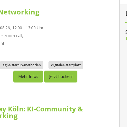
Networking
.08.26, 12:00 - 13:00 Uhr
r zoom call,
räf
agile-startup-methoden
digitaler-startplatz
Mehr Infos
Jetzt buchen!
day Köln: KI-Community &
rking