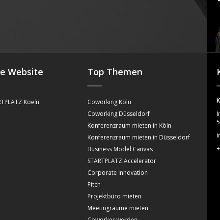
4
se Website
Top Themen
K
TPLATZ Koeln
Coworking Köln
Coworking Düsseldorf
I
5
Konferenzraum mieten in Köln
i
Konferenzraum mieten in Düsseldorf
+
Business Model Canvas
STARTPLATZ Accelerator
Corporate Innovation
Pitch
Projektbüro mieten
Meetingräume mieten
Coworker werden