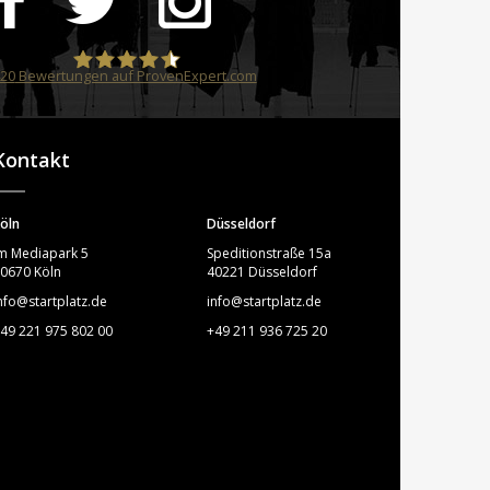
20
Bewertungen auf ProvenExpert.com
STARTPLATZ
Kontakt
öln
Düsseldorf
m Mediapark 5
Speditionstraße 15a
0670 Köln
40221 Düsseldorf
nfo@startplatz.de
info@startplatz.de
49 221 975 802 00
+49 211 936 725 20