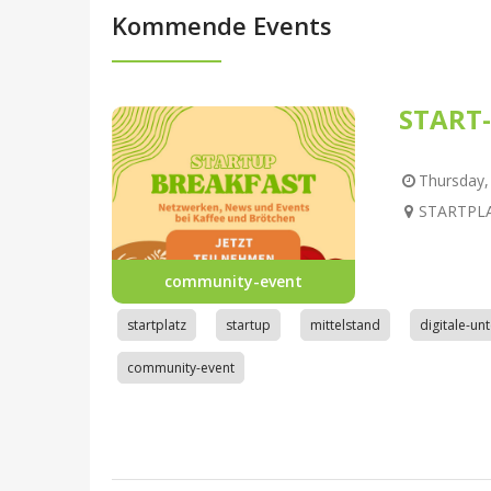
Kommende Events
START-
Thursday, 
STARTPLAT
community-event
startplatz
startup
mittelstand
digitale-u
community-event