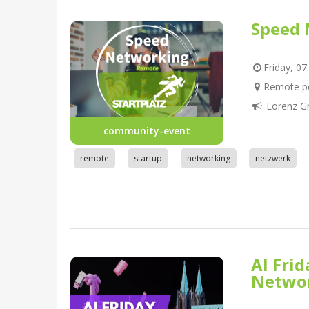
Speed 
Friday, 07
Remote pe
Lorenz G
community-event
remote
startup
networking
netzwerk
AI Fri
Netwo