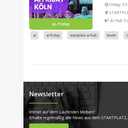
Friday, 07
STARTPLAT
AI Hub C
ai-friday
ai
ai-friday
startplatz-ai-hub
koeln
Newsletter
Immer auf dem Laufenden bleiben?
Erhalte regelmäßig alle News aus dem STARTPLATZ,