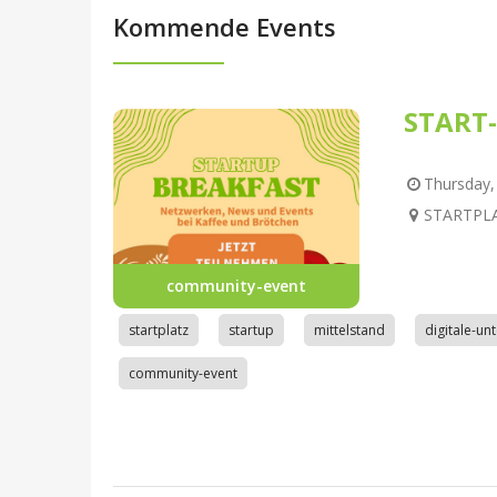
Kommende Events
START-
Thursday, 
STARTPLAT
community-event
startplatz
startup
mittelstand
digitale-u
community-event