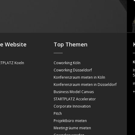
4
se Website
Top Themen
K
TPLATZ Koeln
Coworking Köln
Coworking Düsseldorf
I
5
Konferenzraum mieten in Köln
i
Konferenzraum mieten in Düsseldorf
+
Business Model Canvas
STARTPLATZ Accelerator
Corporate Innovation
Pitch
Projektbüro mieten
Meetingräume mieten