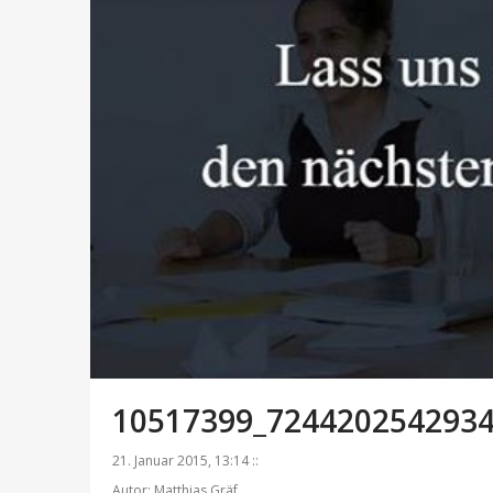
10517399_724420254293
21. Januar 2015, 13:14 ::
Autor: Matthias Gräf