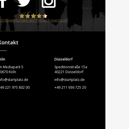
20
Bewertungen auf ProvenExpert.com
STARTPLATZ
Kontakt
öln
Düsseldorf
m Mediapark 5
Speditionstraße 15a
0670 Köln
40221 Düsseldorf
nfo@startplatz.de
info@startplatz.de
49 221 975 802 00
+49 211 936 725 20