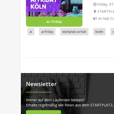
Friday, 07
STARTPLAT
AI Hub C
ai-friday
ai
ai-friday
startplatz-ai-hub
koeln
Newsletter
Immer auf dem Laufenden bleiben?
Erhalte regelmäßig alle News aus dem STARTPLATZ,