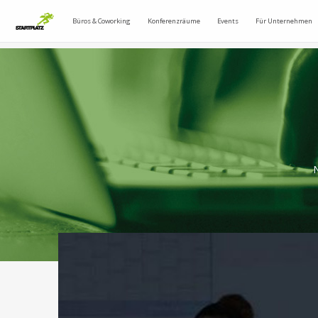
Büros & Coworking
Konferenzräume
Events
Für Unternehmen
N