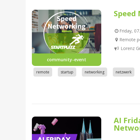
Speed 
Friday, 07
Remote pe
Lorenz G
community-event
remote
startup
networking
netzwerk
AI Fri
Netwo