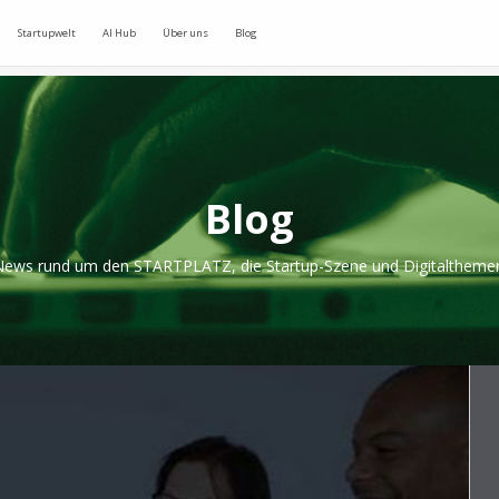
Startupwelt
AI Hub
Über uns
Blog
Blog
ews rund um den STARTPLATZ, die Startup-Szene und Digitaltheme