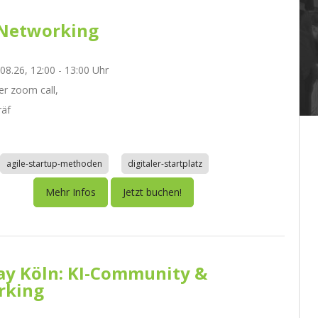
Networking
.08.26, 12:00 - 13:00 Uhr
r zoom call,
räf
agile-startup-methoden
digitaler-startplatz
Mehr Infos
Jetzt buchen!
day Köln: KI-Community &
rking