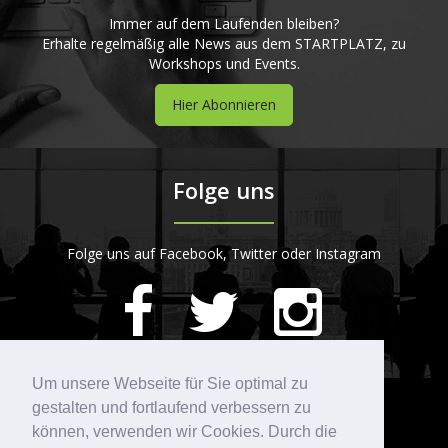
Immer auf dem Laufenden bleiben?
Erhalte regelmäßig alle News aus dem STARTPLATZ, zu
Workshops und Events.
Hier Abonnieren
Folge uns
Folge uns auf Facebook, Twitter oder Instagram
420
Bewertungen auf ProvenExpert.com
Um unsere Webseite für Sie optimal zu
gestalten und fortlaufend verbessern zu
Kontakt
STARTPLATZ
können, verwenden wir Cookies. Durch die