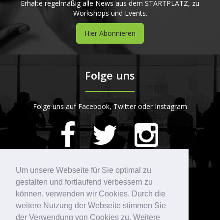
Erhalte regelmäßig alle News aus dem STARTPLATZ, zu
Workshops und Events.
Hier Abonnieren
Folge uns
Folge uns auf Facebook, Twitter oder Instagram
420
Bewertungen auf ProvenExpert.com
Um unsere Webseite für Sie optimal zu
gestalten und fortlaufend verbessern zu
Kontakt
STARTPLATZ
können, verwenden wir Cookies. Durch die
weitere Nutzung der Webseite stimmen Sie
der Verwendung von Cookies zu. Weitere