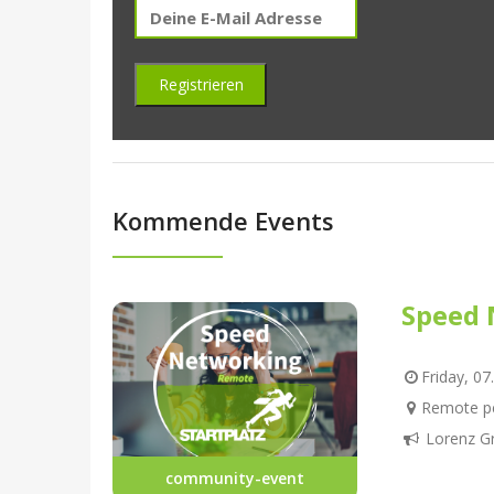
Kommende Events
Speed 
Friday, 07
Remote pe
Lorenz G
community-event