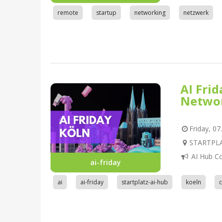
remote
startup
networking
netzwerk
AI Fri
Netwo
Friday, 07
STARTPLAT
AI Hub C
ai-friday
ai
ai-friday
startplatz-ai-hub
koeln