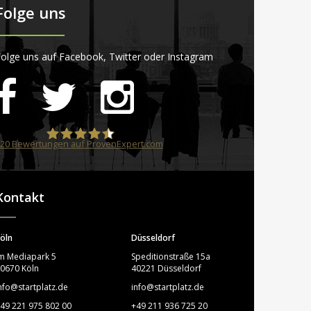
Folge uns
olge uns auf Facebook, Twitter oder Instagram
20
Bewertungen auf ProvenExpert.com
STARTPLATZ
Kontakt
öln
Düsseldorf
m Mediapark 5
Speditionstraße 15a
0670 Köln
40221 Düsseldorf
nfo@startplatz.de
info@startplatz.de
49 221 975 802 00
+49 211 936 725 20