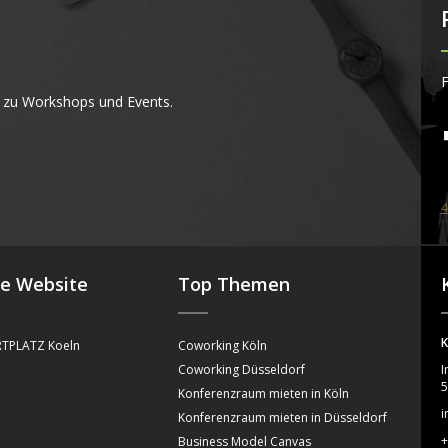
F
 zu Workshops und Events.
4
se Website
Top Themen
K
TPLATZ Koeln
Coworking Köln
Coworking Düsseldorf
I
5
Konferenzraum mieten in Köln
i
Konferenzraum mieten in Düsseldorf
+
Business Model Canvas