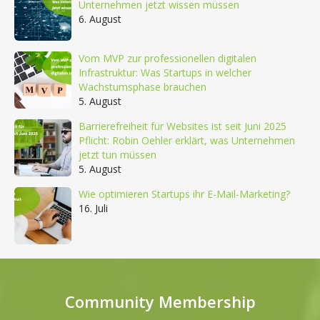
Unternehmen jetzt wissen müssen
6. August
Vom MVP zur professionellen digitalen
Infrastruktur: Was Startups in welcher
Wachstumsphase brauchen
5. August
Barrierefreiheit für Websites ist seit Juni 2025
Pflicht: Robin Oehler erklärt, was Unternehmen
jetzt tun müssen
5. August
Wie optimieren Startups ihr E-Mail-Marketing?
16. Juli
Community Membership