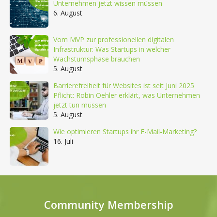
Unternehmen jetzt wissen müssen
6. August
Vom MVP zur professionellen digitalen
Infrastruktur: Was Startups in welcher
Wachstumsphase brauchen
5. August
Barrierefreiheit für Websites ist seit Juni 2025
Pflicht: Robin Oehler erklärt, was Unternehmen
jetzt tun müssen
5. August
Wie optimieren Startups ihr E-Mail-Marketing?
16. Juli
Community Membership