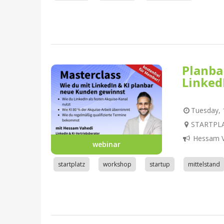
Planba
Linked
Tuesday, 1
STARTPLA
Hessam V
webinar
startplatz
workshop
startup
mittelstand