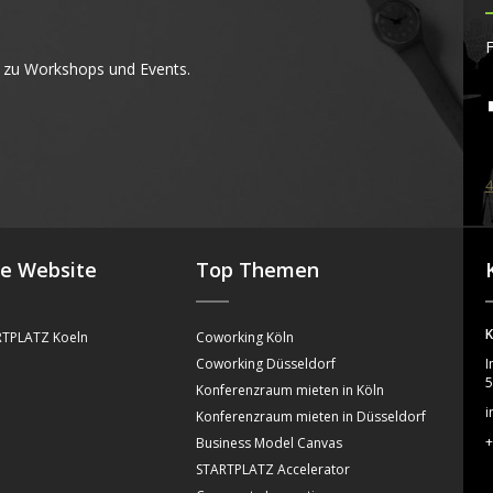
F
 zu Workshops und Events.
4
se Website
Top Themen
K
TPLATZ Koeln
Coworking Köln
Coworking Düsseldorf
I
5
Konferenzraum mieten in Köln
i
Konferenzraum mieten in Düsseldorf
+
Business Model Canvas
STARTPLATZ Accelerator