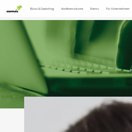
Büros & Coworking
Konferenzräume
Events
Für Unternehmen
N