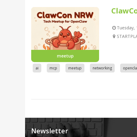
ClawC
Tuesday, 1
STARTPLA
meetup
ai
mcp
meetup
networking
opencl
Newsletter