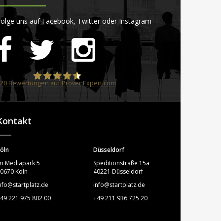
olge uns auf Facebook, Twitter oder Instagram
20
Bewertungen auf ProvenExpert.com
STARTPLATZ
Kontakt
öln
Düsseldorf
m Mediapark 5
Speditionstraße 15a
0670 Köln
40221 Düsseldorf
nfo@startplatz.de
info@startplatz.de
49 221 975 802 00
+49 211 936 725 20