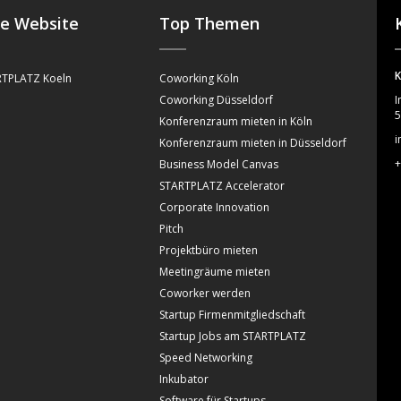
se Website
Top Themen
K
TPLATZ Koeln
Coworking Köln
Coworking Düsseldorf
I
5
Konferenzraum mieten in Köln
i
Konferenzraum mieten in Düsseldorf
+
Business Model Canvas
STARTPLATZ Accelerator
Corporate Innovation
Pitch
Projektbüro mieten
Meetingräume mieten
Coworker werden
Startup Firmenmitgliedschaft
Startup Jobs am STARTPLATZ
Speed Networking
Inkubator
Software für Startups