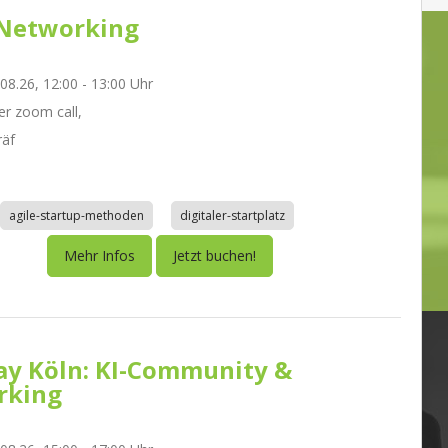
Networking
.08.26, 12:00 - 13:00 Uhr
r zoom call,
räf
agile-startup-methoden
digitaler-startplatz
Mehr Infos
Jetzt buchen!
day Köln: KI-Community &
rking