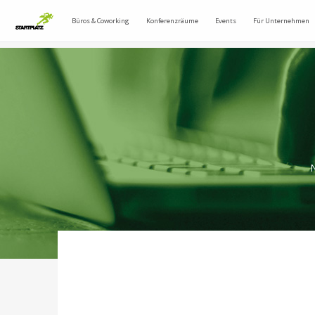
Büros & Coworking
Konferenzräume
Events
Für Unternehmen
N