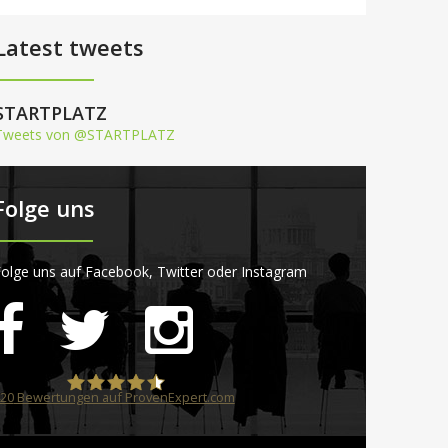
Latest tweets
STARTPLATZ
Tweets von @STARTPLATZ
Folge uns
olge uns auf Facebook, Twitter oder Instagram
20
Bewertungen auf ProvenExpert.com
STARTPLATZ