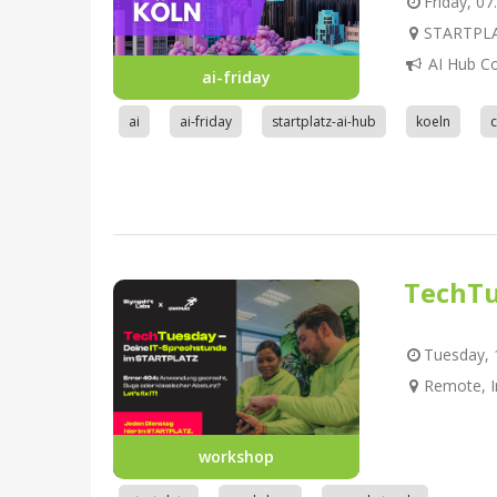
Friday, 07
STARTPLAT
AI Hub C
ai-friday
ai
ai-friday
startplatz-ai-hub
koeln
TechTu
Tuesday, 1
Remote, I
workshop