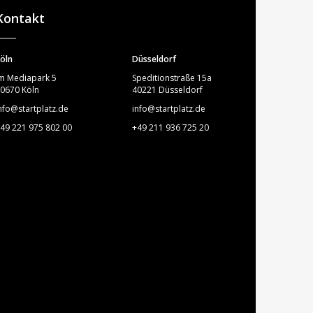
Kontakt
öln
Düsseldorf
m Mediapark 5
Speditionstraße 15a
0670 Köln
40221 Düsseldorf
nfo@startplatz.de
info@startplatz.de
49 221 975 802 00
+49 211 936 725 20