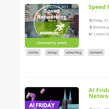
Speed 
Friday, 07
Remote pe
Lorenz G
community-event
remote
startup
networking
netzwerk
AI Fri
Netwo