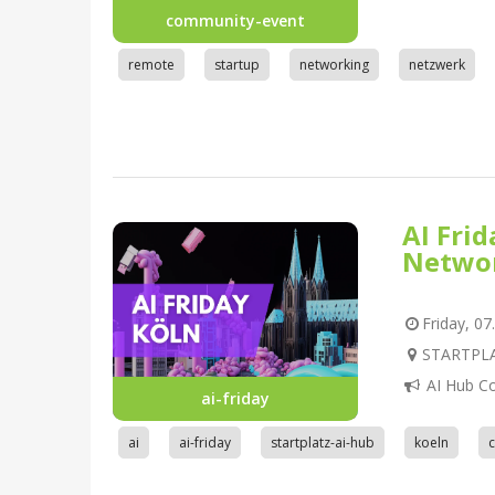
community-event
remote
startup
networking
netzwerk
AI Fri
Netwo
Friday, 07
STARTPLAT
AI Hub C
ai-friday
ai
ai-friday
startplatz-ai-hub
koeln