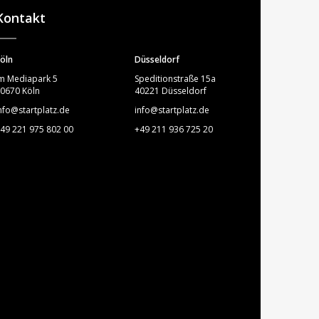
Kontakt
öln
Düsseldorf
m Mediapark 5
Speditionstraße 15a
0670 Köln
40221 Düsseldorf
nfo@startplatz.de
info@startplatz.de
49 221 975 802 00
+49 211 936 725 20