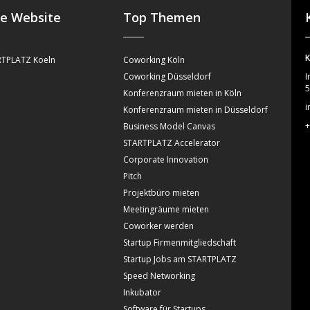
se Website
Top Themen
K
TPLATZ Koeln
Coworking Köln
Coworking Düsseldorf
I
5
Konferenzraum mieten in Köln
i
Konferenzraum mieten in Düsseldorf
+
Business Model Canvas
STARTPLATZ Accelerator
Corporate Innovation
Pitch
Projektbüro mieten
Meetingräume mieten
Coworker werden
Startup Firmenmitgliedschaft
Startup Jobs am STARTPLATZ
Speed Networking
Inkubator
Software für Startups