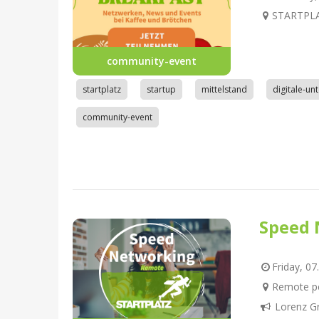
STARTPLAT
community-event
startplatz
startup
mittelstand
digitale-u
community-event
Speed 
Friday, 07
Remote pe
Lorenz G