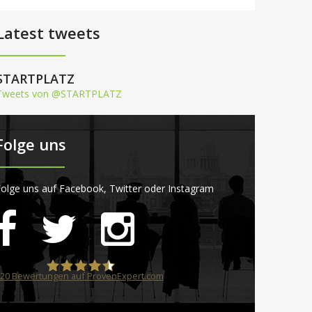
Latest tweets
STARTPLATZ
Tweets von @STARTPLATZ
Folge uns
olge uns auf Facebook, Twitter oder Instagram
20
Bewertungen auf ProvenExpert.com
STARTPLATZ