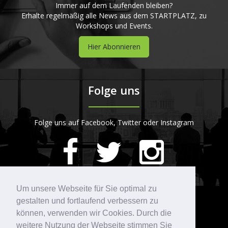
Immer auf dem Laufenden bleiben?
Erhalte regelmäßig alle News aus dem STARTPLATZ, zu
Workshops und Events.
Hier Abonnieren
Folge uns
Folge uns auf Facebook, Twitter oder Instagram
420
Bewertungen auf ProvenExpert.com
Um unsere Webseite für Sie optimal zu
gestalten und fortlaufend verbessern zu
Kontakt
STARTPLATZ
können, verwenden wir Cookies. Durch die
weitere Nutzung der Webseite stimmen Sie