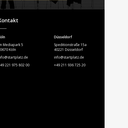
STARTPLATZ
Kontakt
öln
Düsseldorf
m Mediapark 5
Speditionstraße 15a
0670 Köln
40221 Düsseldorf
nfo@startplatz.de
info@startplatz.de
49 221 975 802 00
+49 211 936 725 20