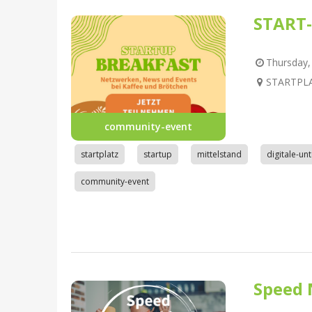
START-
Thursday, 
STARTPLAT
community-event
startplatz
startup
mittelstand
digitale-u
community-event
Speed 