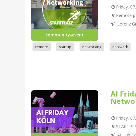
Friday, 07
Remote pe
Lorenz G
community-event
remote
startup
networking
netzwerk
AI Fri
Netwo
Friday, 07
STARTPLAT
AI Hub C