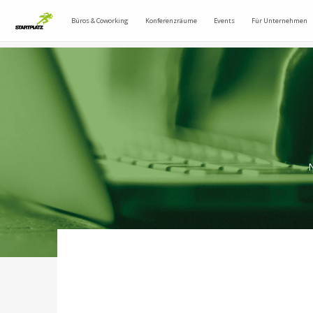
Büros & Coworking
Konferenzräume
Events
Für Unternehmen
N