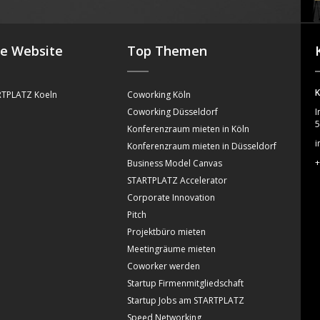
se Website
Top Themen
K
TPLATZ Koeln
Coworking Köln
Coworking Düsseldorf
I
5
Konferenzraum mieten in Köln
i
Konferenzraum mieten in Düsseldorf
+
Business Model Canvas
STARTPLATZ Accelerator
Corporate Innovation
Pitch
Projektbüro mieten
Meetingräume mieten
Coworker werden
Startup Firmenmitgliedschaft
Startup Jobs am STARTPLATZ
Speed Networking