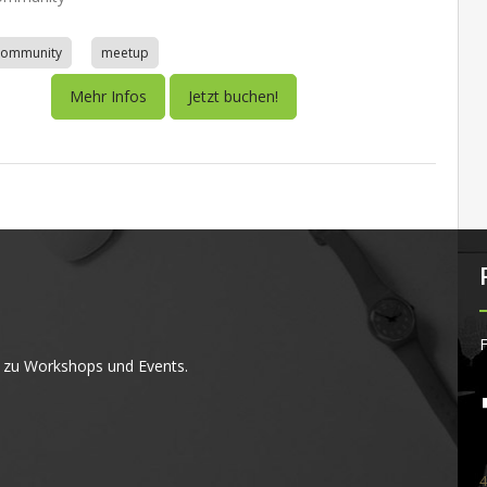
community
meetup
Mehr Infos
Jetzt buchen!
F
 zu Workshops und Events.
4