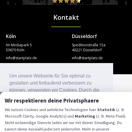
420
Bewertungen auf ProvenExpert.com
Kontakt
STARTPLATZ
Köln
Düsseldorf
Im Mediapark 5
Speditionstraße 15a
50670 Köln
40221 Düsseldorf
info@startplatz.de
info@startplatz.de
+49 221 975 802 00
+49 211 936 725 20
Um unsere Webseite für Sie optimal zu
© Copyright Startplatz 2026
gestalten und fortlaufend verbessern zu
können, verwenden wir Cookies. Durch die
weitere Nutzung der Webseite stimmen Sie
Wir respektieren deine Privatsphaere
der Verwendung von Cookies zu. Weitere
Wir nutzen Cookies und aehnliche Technologien fuer
Statistik
(z. B.
Informationen zu Cookies erhalten Sie in
Microsoft Clarity, Google Analytics) und
Marketing
(z. B. Meta Pixel).
unserer Datenschutzerklärung.
Nicht notwendige Dienste laden wir nur mit deiner Einwilligung. Du
Mehr Informationen
kannst deine Auswahl jederzeit widerrufen. Mehr in unserer