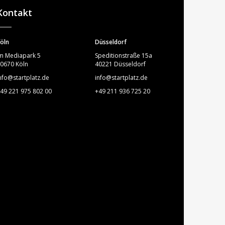
Kontakt
öln
Düsseldorf
m Mediapark 5
Speditionstraße 15a
0670 Köln
40221 Düsseldorf
nfo@startplatz.de
info@startplatz.de
49 221 975 802 00
+49 211 936 725 20