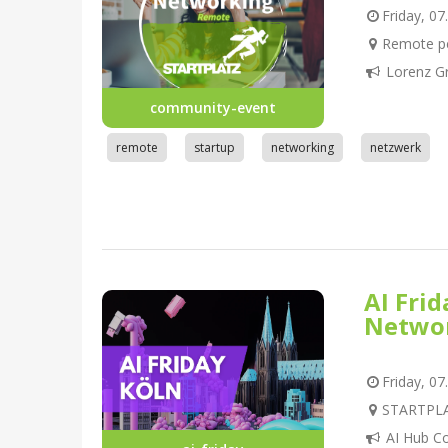
Friday, 07
Remote pe
Lorenz G
community-event
remote
startup
networking
netzwerk
AI Fri
Netwo
Friday, 07
STARTPLAT
AI Hub C