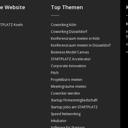
se Website
Top Themen
K
TPLATZ Koeln
Coworking Köln
Coworking Düsseldorf
I
5
Konferenzraum mieten in Köln
i
Konferenzraum mieten in Düsseldorf
+
Business Model Canvas
STARTPLATZ Accelerator
Corporate Innovation
Pitch
Projektbüro mieten
Meetingräume mieten
Coworker werden
Startup Firmenmitgliedschaft
Startup Jobs am STARTPLATZ
Speed Networking
Inkubator
Software für Startups