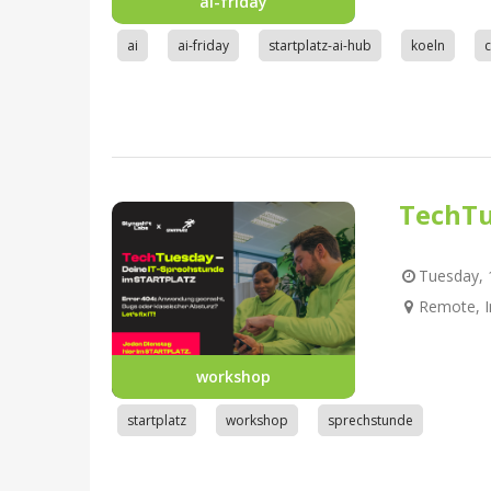
ai-friday
ai
ai-friday
startplatz-ai-hub
koeln
TechTu
Tuesday, 1
Remote, I
workshop
startplatz
workshop
sprechstunde