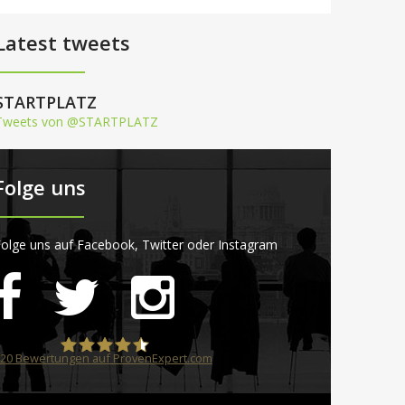
Latest tweets
STARTPLATZ
Tweets von @STARTPLATZ
Folge uns
olge uns auf Facebook, Twitter oder Instagram
20
Bewertungen auf ProvenExpert.com
STARTPLATZ