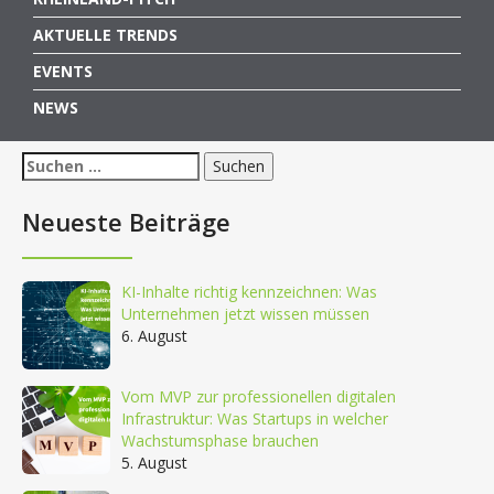
AKTUELLE TRENDS
EVENTS
NEWS
Suchen
nach:
Neueste Beiträge
KI-Inhalte richtig kennzeichnen: Was
Unternehmen jetzt wissen müssen
6. August
Vom MVP zur professionellen digitalen
Infrastruktur: Was Startups in welcher
Wachstumsphase brauchen
5. August