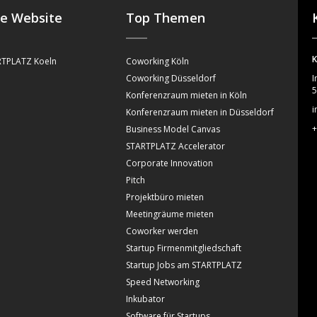
se Website
Top Themen
K
TPLATZ Koeln
Coworking Köln
Coworking Düsseldorf
I
5
Konferenzraum mieten in Köln
i
Konferenzraum mieten in Düsseldorf
+
Business Model Canvas
STARTPLATZ Accelerator
Corporate Innovation
Pitch
Projektbüro mieten
Meetingräume mieten
Coworker werden
Startup Firmenmitgliedschaft
Startup Jobs am STARTPLATZ
Speed Networking
Inkubator
Software für Startups