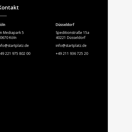
Kontakt
öln
Düsseldorf
m Mediapark 5
Speditionstraße 15a
0670 Köln
40221 Düsseldorf
nfo@startplatz.de
info@startplatz.de
49 221 975 802 00
+49 211 936 725 20