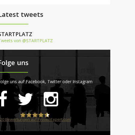
Latest tweets
STARTPLATZ
Tweets von @STARTPLATZ
Folge uns
olge uns auf Facebook, Twitter oder Instagram
20
Bewertungen auf ProvenExpert.com
STARTPLATZ