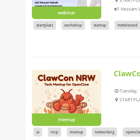
STARTPLA
Hessam V
webinar
startplatz
workshop
startup
mittelstand
ClawC
Tuesday, 1
STARTPLA
meetup
ai
mcp
meetup
networking
opencl