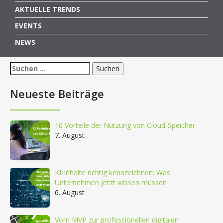
AKTUELLE TRENDS
EVENTS
NEWS
Suchen
nach:
Neueste Beiträge
10 Vorteile der Nutzung von Cloud-Speicher
7. August
KI-Inhalte richtig kennzeichnen: Was
Unternehmen jetzt wissen müssen
6. August
Vom MVP zur professionellen digitalen