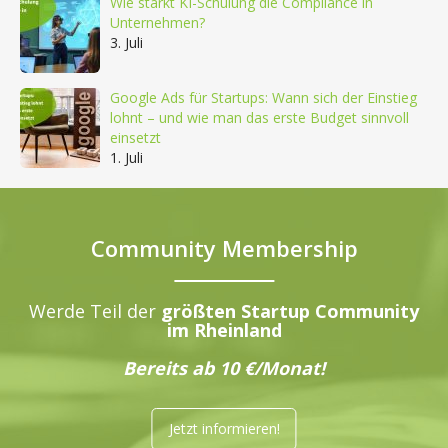
Wie stärkt KI-Schulung die Compliance in
Unternehmen?
3. Juli
Google Ads für Startups: Wann sich der Einstieg
lohnt – und wie man das erste Budget sinnvoll
einsetzt
1. Juli
Community Membership
Werde Teil der
größten Startup Community
im Rheinland
Bereits ab 10 €/Monat!
Jetzt informieren!