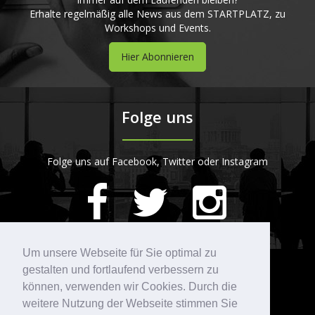
Erhalte regelmäßig alle News aus dem STARTPLATZ, zu
Workshops und Events.
Hier Abonnieren
Folge uns
Folge uns auf Facebook, Twitter oder Instagram
420
Bewertungen auf ProvenExpert.com
Um unsere Webseite für Sie optimal zu
gestalten und fortlaufend verbessern zu
Kontakt
STARTPLATZ
können, verwenden wir Cookies. Durch die
weitere Nutzung der Webseite stimmen Sie