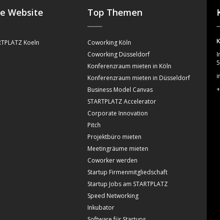
se Website
Top Themen
K
TPLATZ Koeln
Coworking Köln
Coworking Düsseldorf
I
5
Konferenzraum mieten in Köln
i
Konferenzraum mieten in Düsseldorf
+
Business Model Canvas
STARTPLATZ Accelerator
Corporate Innovation
Pitch
Projektbüro mieten
Meetingräume mieten
Coworker werden
Startup Firmenmitgliedschaft
Startup Jobs am STARTPLATZ
Speed Networking
Inkubator
Software für Startups