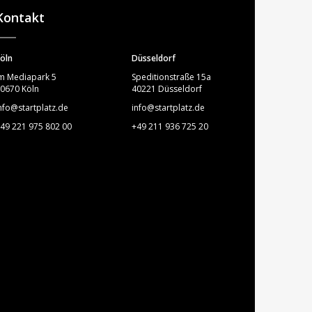
Kontakt
öln
Düsseldorf
m Mediapark 5
Speditionstraße 15a
0670 Köln
40221 Düsseldorf
nfo@startplatz.de
info@startplatz.de
49 221 975 802 00
+49 211 936 725 20