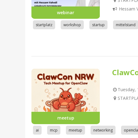
STARTPLA
Hessam V
webinar
startplatz
workshop
startup
mittelstand
ClawC
Tuesday, 1
STARTPLA
meetup
ai
mcp
meetup
networking
opencl