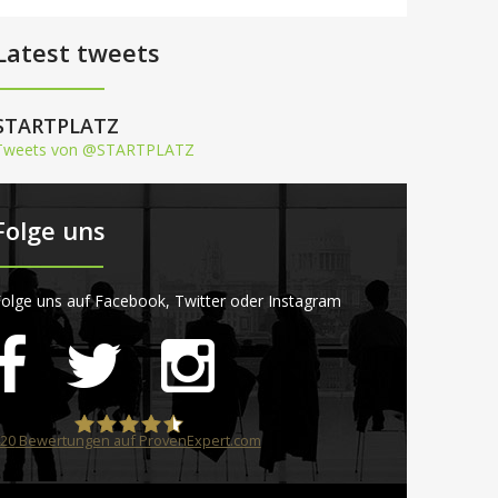
Latest tweets
STARTPLATZ
Tweets von @STARTPLATZ
Folge uns
olge uns auf Facebook, Twitter oder Instagram
20
Bewertungen auf ProvenExpert.com
STARTPLATZ