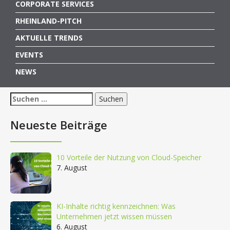
CORPORATE SERVICES
RHEINLAND-PITCH
AKTUELLE TRENDS
EVENTS
NEWS
Suchen
nach:
Neueste Beiträge
10 Vorteile der Nutzung von Cloud-Speicher
7. August
KI-Inhalte richtig kennzeichnen: Was
Unternehmen jetzt wissen müssen
6. August