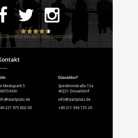
20
Bewertungen auf ProvenExpert.com
STARTPLATZ
Kontakt
öln
Düsseldorf
m Mediapark 5
Speditionstraße 15a
0670 Köln
40221 Düsseldorf
nfo@startplatz.de
info@startplatz.de
49 221 975 802 00
+49 211 936 725 20