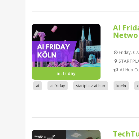
AI Fri
Netwo
Friday, 07
STARTPLAT
AI Hub C
ai-friday
ai
ai-friday
startplatz-ai-hub
koeln
TechTu