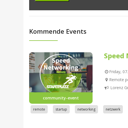
Kommende Events
Speed 
Friday, 07
Remote pe
Lorenz G
community-event
remote
startup
networking
netzwerk