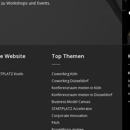
 zu Workshops und Events.
4
se Website
Top Themen
K
TPLATZ Koeln
Coworking Köln
Coworking Düsseldorf
I
5
Konferenzraum mieten in Köln
i
Konferenzraum mieten in Düsseldorf
+
Business Model Canvas
STARTPLATZ Accelerator
Corporate Innovation
Pitch
Projektbüro mieten