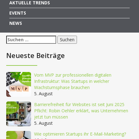
AKTUELLE TRENDS
EVENTS
NEWS
Suchen
nach:
Neueste Beiträge
Vom MVP zur professionellen digitalen
Infrastruktur: Was Startups in welcher
Wachstumsphase brauchen
5. August
Barrierefreiheit für Websites ist seit Juni 2025
Pflicht: Robin Oehler erklärt, was Unternehmen
jetzt tun müssen
5. August
Wie optimieren Startups ihr E-Mail-Marketing?