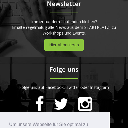
Newsletter
Immer auf dem Laufenden bleiben?
Erhalte regelmäßig alle News aus dem STARTPLATZ, zu
Workshops und Events.
Hier Abonnieren
Folge uns
Folge uns auf Facebook, Twitter oder Instagram
420
Bewertungen auf ProvenExpert.com
Um unsere Webseite für Sie optimal zu