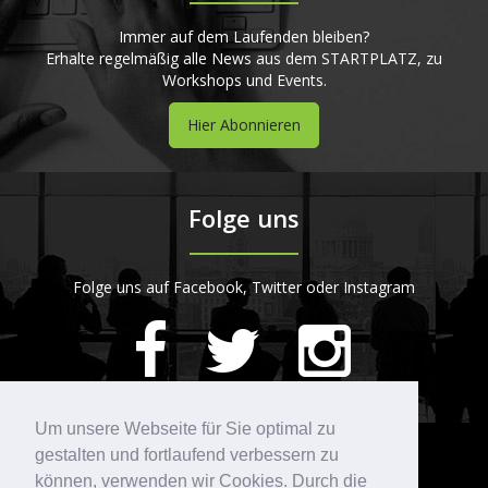
Immer auf dem Laufenden bleiben?
Erhalte regelmäßig alle News aus dem STARTPLATZ, zu
Workshops und Events.
Hier Abonnieren
Folge uns
Folge uns auf Facebook, Twitter oder Instagram
420
Bewertungen auf ProvenExpert.com
Um unsere Webseite für Sie optimal zu
gestalten und fortlaufend verbessern zu
Kontakt
STARTPLATZ
können, verwenden wir Cookies. Durch die