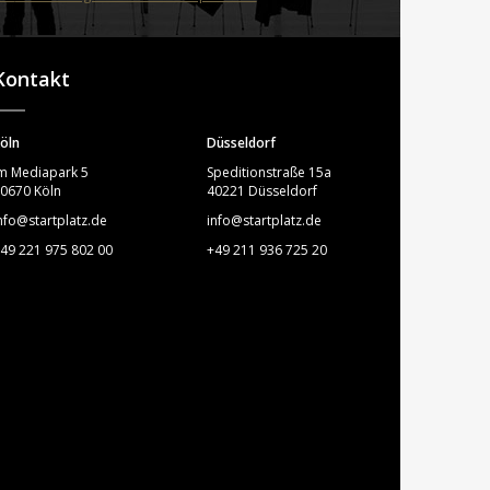
STARTPLATZ
Kontakt
öln
Düsseldorf
m Mediapark 5
Speditionstraße 15a
0670 Köln
40221 Düsseldorf
nfo@startplatz.de
info@startplatz.de
49 221 975 802 00
+49 211 936 725 20