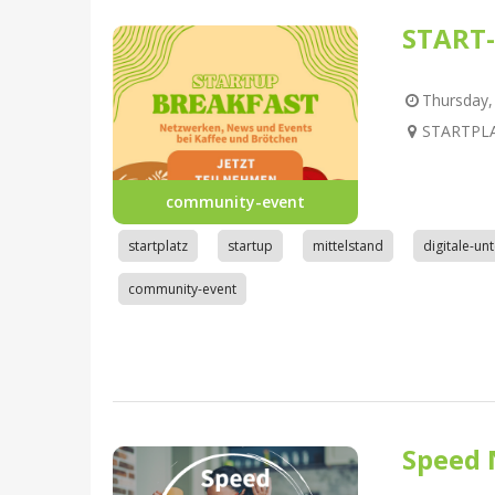
START-
Thursday, 
STARTPLAT
community-event
startplatz
startup
mittelstand
digitale-u
community-event
Speed 