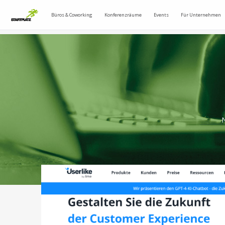
Büros & Coworking
Konferenzräume
Events
Für Unternehmen
N