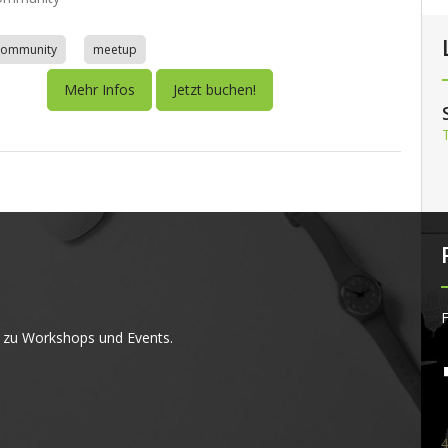
community
meetup
Mehr Infos
Jetzt buchen!
F
 zu Workshops und Events.
4