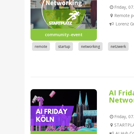
Friday, 07
Remote pe
Lorenz G
community-event
remote
startup
networking
netzwerk
AI Fri
Netwo
Friday, 07
STARTPLAT
AI Hub C