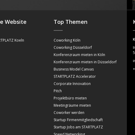
se Website
Top Themen
K
TPLATZ Koeln
Coworking Köln
Coworking Düsseldorf
I
5
Konferenzraum mieten in Köln
i
Konferenzraum mieten in Düsseldorf
+
Business Model Canvas
STARTPLATZ Accelerator
Corporate Innovation
Pitch
Projektbüro mieten
Meetingräume mieten
Coworker werden
Startup Firmenmitgliedschaft
Startup Jobs am STARTPLATZ
Speed Networking