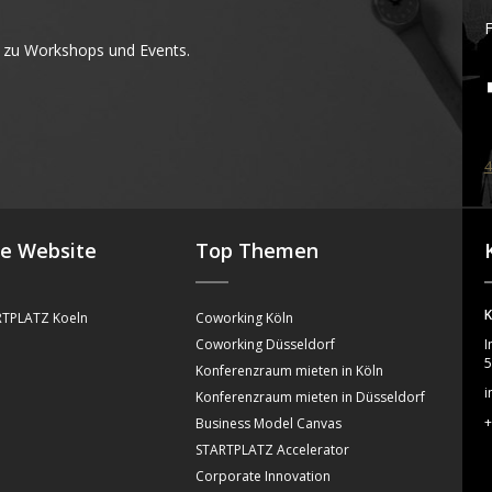
F
 zu Workshops und Events.
4
se Website
Top Themen
K
TPLATZ Koeln
Coworking Köln
Coworking Düsseldorf
I
5
Konferenzraum mieten in Köln
i
Konferenzraum mieten in Düsseldorf
+
Business Model Canvas
STARTPLATZ Accelerator
Corporate Innovation