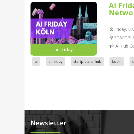
AI Fri
Netwo
Friday, 07
STARTPLAT
AI Hub C
ai-friday
ai
ai-friday
startplatz-ai-hub
koeln
Newsletter