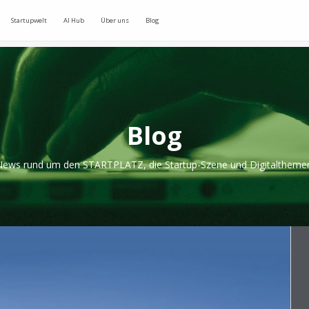
Startupwelt
AI Hub
Über uns
Blog
Blog
ews rund um den STARTPLATZ, die Startup-Szene und Digitaltheme