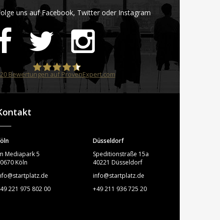
olge uns auf Facebook, Twitter oder Instagram
20
Bewertungen auf ProvenExpert.com
STARTPLATZ
Kontakt
öln
Düsseldorf
m Mediapark 5
Speditionstraße 15a
0670 Köln
40221 Düsseldorf
nfo@startplatz.de
info@startplatz.de
49 221 975 802 00
+49 211 936 725 20