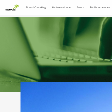
Büros & Coworking
Konferenzräume
Events
Für Unternehmen
N