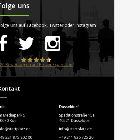
Folge uns
olge uns auf Facebook, Twitter oder Instagram
20
Bewertungen auf ProvenExpert.com
STARTPLATZ
Kontakt
öln
Düsseldorf
m Mediapark 5
Speditionstraße 15a
0670 Köln
40221 Düsseldorf
nfo@startplatz.de
info@startplatz.de
49 221 975 802 00
+49 211 936 725 20