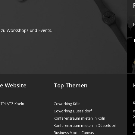
F
 zu Workshops und Events.
4
se Website
Top Themen
K
TPLATZ Koeln
Coworking Köln
Coworking Düsseldorf
I
5
Konferenzraum mieten in Köln
i
Konferenzraum mieten in Düsseldorf
+
Business Model Canvas