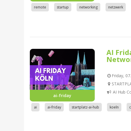
remote
startup
networking
netzwerk
AI Fri
Netwo
Friday, 07
STARTPLAT
AI Hub C
ai-friday
ai
ai-friday
startplatz-ai-hub
koeln