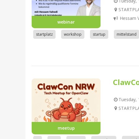
Tuesday, 1
STARTPLA
Hessam V
webinar
startplatz
workshop
startup
mittelstand
ClawC
Tuesday, 1
STARTPLA
meetup