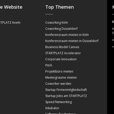
se Website
Top Themen
K
TPLATZ Koeln
Coworking Köln
Coworking Düsseldorf
I
5
Konferenzraum mieten in Köln
i
Konferenzraum mieten in Düsseldorf
+
Business Model Canvas
STARTPLATZ Accelerator
Corporate Innovation
Pitch
Projektbüro mieten
Meetingräume mieten
Coworker werden
Startup Firmenmitgliedschaft
Startup Jobs am STARTPLATZ
Speed Networking
Inkubator