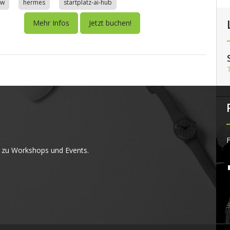
aw
hermes
startplatz-ai-hub
Mehr Infos
Jetzt buchen!
F
 zu Workshops und Events.
4