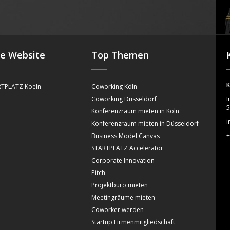
4
se Website
Top Themen
K
TPLATZ Koeln
Coworking Köln
Coworking Düsseldorf
I
5
Konferenzraum mieten in Köln
i
Konferenzraum mieten in Düsseldorf
+
Business Model Canvas
STARTPLATZ Accelerator
Corporate Innovation
Pitch
Projektbüro mieten
Meetingräume mieten
Coworker werden
Startup Firmenmitgliedschaft