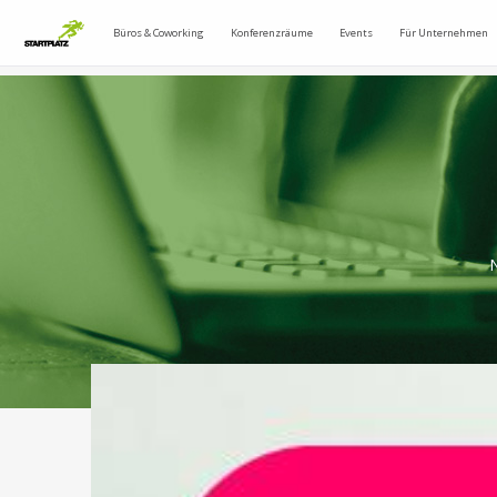
Büros & Coworking
Konferenzräume
Events
Für Unternehmen
N