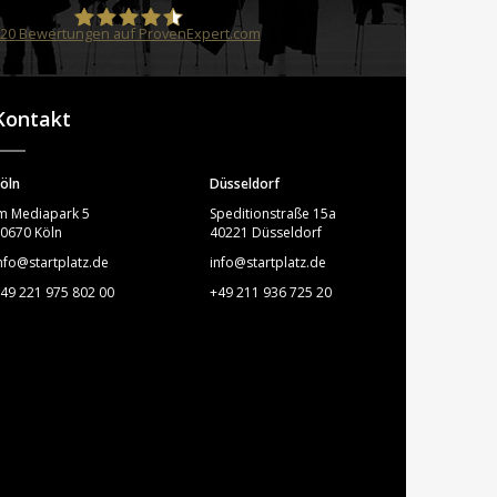
20
Bewertungen auf ProvenExpert.com
STARTPLATZ
Kontakt
öln
Düsseldorf
m Mediapark 5
Speditionstraße 15a
0670 Köln
40221 Düsseldorf
nfo@startplatz.de
info@startplatz.de
49 221 975 802 00
+49 211 936 725 20