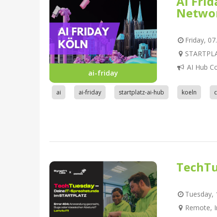
AI Fri
Netwo
Friday, 07
STARTPLAT
AI Hub C
ai-friday
ai
ai-friday
startplatz-ai-hub
koeln
TechTu
Tuesday, 1
Remote, I