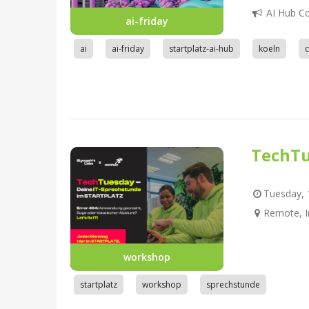
AI Hub C
ai-friday
ai
ai-friday
startplatz-ai-hub
koeln
TechTu
Tuesday, 1
Remote, I
workshop
startplatz
workshop
sprechstunde