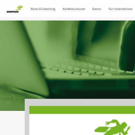
Büros & Coworking
Konferenzräume
Events
Für Unternehmen
N