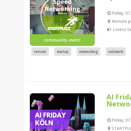
Friday, 07
Remote pe
Lorenz G
community-event
remote
startup
networking
netzwerk
AI Fri
Netwo
Friday, 07
STARTPLAT