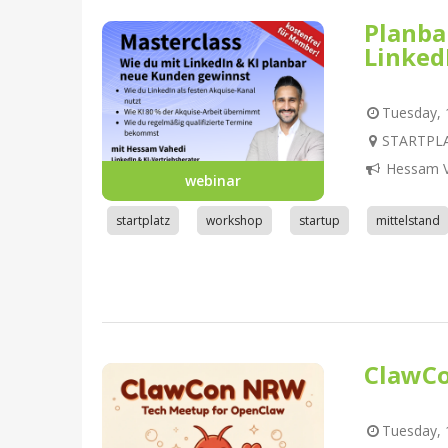
Planba
Linked
Tuesday, 1
STARTPLA
Hessam V
webinar
startplatz
workshop
startup
mittelstand
ClawC
Tuesday, 1