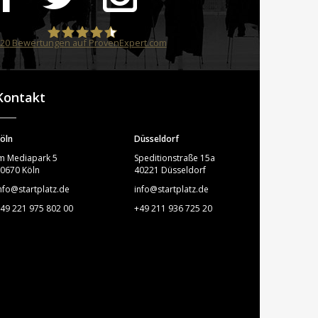
20
Bewertungen auf ProvenExpert.com
STARTPLATZ
Kontakt
öln
Düsseldorf
m Mediapark 5
Speditionstraße 15a
0670 Köln
40221 Düsseldorf
nfo@startplatz.de
info@startplatz.de
49 221 975 802 00
+49 211 936 725 20