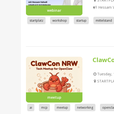
STARTPLA
Hessam V
webinar
startplatz
workshop
startup
mittelstand
ClawC
Tuesday, 1
STARTPLA
meetup
ai
mcp
meetup
networking
opencl