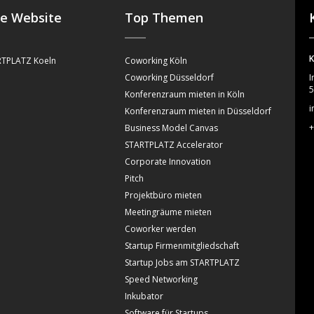
se Website
Top Themen
K
TPLATZ Koeln
Coworking Köln
Coworking Düsseldorf
I
5
Konferenzraum mieten in Köln
i
Konferenzraum mieten in Düsseldorf
+
Business Model Canvas
STARTPLATZ Accelerator
Corporate Innovation
Pitch
Projektbüro mieten
Meetingräume mieten
Coworker werden
Startup Firmenmitgliedschaft
Startup Jobs am STARTPLATZ
Speed Networking
Inkubator
Software für Startups