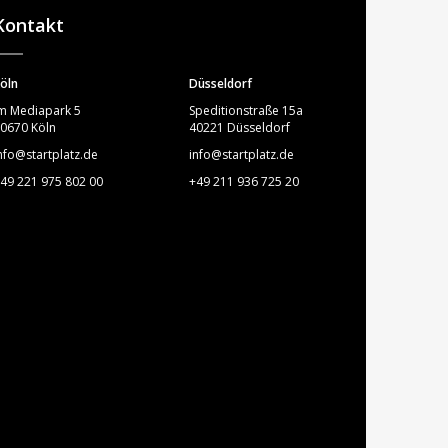
Kontakt
öln
Düsseldorf
m Mediapark 5
Speditionstraße 15a
0670 Köln
40221 Düsseldorf
nfo@startplatz.de
info@startplatz.de
49 221 975 802 00
+49 211 936 725 20