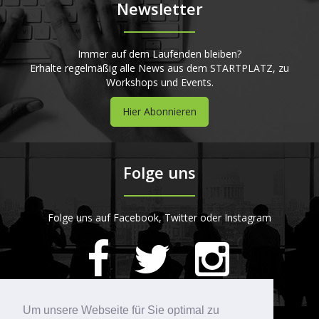
Newsletter
Immer auf dem Laufenden bleiben?
Erhalte regelmäßig alle News aus dem STARTPLATZ, zu
Workshops und Events.
Hier Abonnieren
Folge uns
Folge uns auf Facebook, Twitter oder Instagram
420
Bewertungen auf ProvenExpert.com
Um unsere Webseite für Sie optimal zu