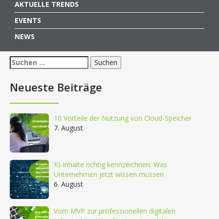
AKTUELLE TRENDS
EVENTS
NEWS
Suchen
nach:
Neueste Beiträge
10 Vorteile der Nutzung von Cloud-Speicher
7. August
KI-Inhalte richtig kennzeichnen: Was
Unternehmen jetzt wissen müssen
6. August
Vom MVP zur professionellen digitalen