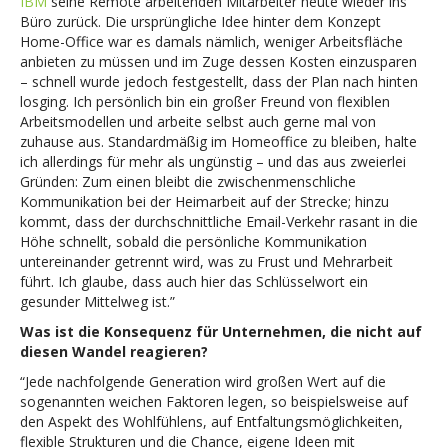
IBM
seine Remote arbeitenden Mitarbeiter heute wieder ins
Büro zurück. Die ursprüngliche Idee hinter dem Konzept
Home-Office war es damals nämlich, weniger Arbeitsfläche
anbieten zu müssen und im Zuge dessen Kosten einzusparen
– schnell wurde jedoch festgestellt, dass der Plan nach hinten
losging. Ich persönlich bin ein großer Freund von flexiblen
Arbeitsmodellen und arbeite selbst auch gerne mal von
zuhause aus. Standardmäßig im Homeoffice zu bleiben, halte
ich allerdings für mehr als ungünstig – und das aus zweierlei
Gründen: Zum einen bleibt die zwischenmenschliche
Kommunikation bei der Heimarbeit auf der Strecke; hinzu
kommt, dass der durchschnittliche Email-Verkehr rasant in die
Höhe schnellt, sobald die persönliche Kommunikation
untereinander getrennt wird, was zu Frust und Mehrarbeit
führt. Ich glaube, dass auch hier das Schlüsselwort ein
gesunder Mittelweg ist.”
Was ist die Konsequenz für Unternehmen, die nicht auf
diesen Wandel reagieren?
“Jede nachfolgende Generation wird großen Wert auf die
sogenannten weichen Faktoren legen, so beispielsweise auf
den Aspekt des Wohlfühlens, auf Entfaltungsmöglichkeiten,
flexible Strukturen und die Chance, eigene Ideen mit