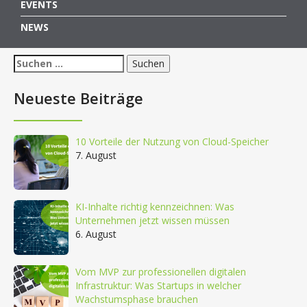
EVENTS
NEWS
Suchen
nach:
Neueste Beiträge
10 Vorteile der Nutzung von Cloud-Speicher
7. August
KI-Inhalte richtig kennzeichnen: Was
Unternehmen jetzt wissen müssen
6. August
Vom MVP zur professionellen digitalen
Infrastruktur: Was Startups in welcher
Wachstumsphase brauchen