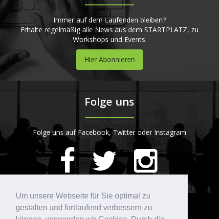
Immer auf dem Laufenden bleiben?
Erhalte regelmäßig alle News aus dem STARTPLATZ, zu
Workshops und Events.
Hier Abonnieren
Folge uns
Folge uns auf Facebook, Twitter oder Instagram
420
Bewertungen auf ProvenExpert.com
Um unsere Webseite für Sie optimal zu
gestalten und fortlaufend verbessern zu
Kontakt
STARTPLATZ