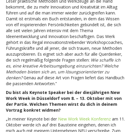
Leser praktische Methoden und Werkzeuge an die Hand
bekommt, die zu mehr Innovation und Kreativität im Alltag
führen und auf die man immer wieder zurückgreifen kann.
Damit ist erstmals ein Buch entstanden, in dem das Wissen
von elf inspirierenden Persönlichkeiten gebündelt ist, die sich
alle seit vielen Jahren intensiv mit dem Thema
Ideenentwicklung und Innovation beschäftigen. Das Werk
gehört in das Regal innovationstreibender Workshopcoaches,
Führungskräfte und all jener, die sich trauen, neue Methoden
auszuprobieren. Es eignet sich aber auch für alle Querdenker,
die sich regelmäßig folgende Fragen stellen:
Wie schaffe ich
es, eine kreative Arbeitsumgebung einzurichten? Welche
Methoden bieten sich an, um lösungsorientierter zu
denken?
Genau auf diese Art von Fragen liefert das Handbuch
die passenden Antworten.”
Du bist als Keynote Speaker bei der diesjährigen New
Work Week in Düsseldorf vom 8. – 13. Oktober mit von
der Partie. Welchen Themen wirst du dich in deinem
Vortrag konkret widmen?
„In meiner Keynote bei der
New Work Week Konferenz
am 11.
Oktober werde ich auf drei Bausteine eingehen, denen ich
mich auch mit meinem Unternehmen NEU verschreibe. Zum