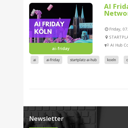
AI Fri
Netwo
Friday, 07
STARTPLAT
AI Hub C
ai-friday
ai
ai-friday
startplatz-ai-hub
koeln
Newsletter