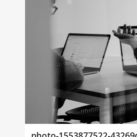
photo-1553877522-43269