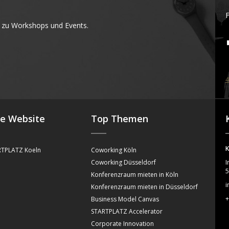
F
 zu Workshops und Events.
4
se Website
Top Themen
K
TPLATZ Koeln
Coworking Köln
Coworking Düsseldorf
I
5
Konferenzraum mieten in Köln
i
Konferenzraum mieten in Düsseldorf
+
Business Model Canvas
STARTPLATZ Accelerator
Corporate Innovation