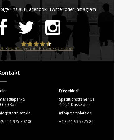
olge uns auf Facebook, Twitter oder Instagram
20
Bewertungen auf ProvenExpert.com
STARTPLATZ
Kontakt
öln
Düsseldorf
m Mediapark 5
Speditionstraße 15a
0670 Köln
40221 Düsseldorf
nfo@startplatz.de
info@startplatz.de
49 221 975 802 00
+49 211 936 725 20