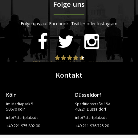
Folge uns
Folge uns auf Facebook, Twitter oder Instagram
420
Bewertungen auf ProvenExpert.com
Kontakt
STARTPLATZ
Köln
Düsseldorf
Im Mediapark 5
Speditionstraße 15a
50670 Köln
40221 Düsseldorf
info@startplatz.de
info@startplatz.de
+49 221 975 802 00
+49 211 936 725 20