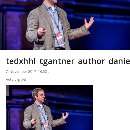
tedxhhl_tgantner_author_daniel
7. November 2017, 16:52 ::
Autor: lgraef