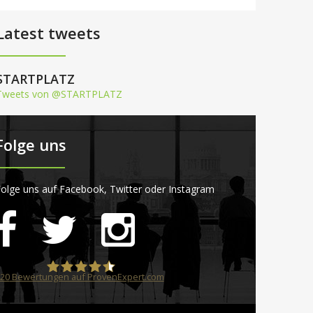
Latest tweets
STARTPLATZ
Tweets von @STARTPLATZ
Folge uns
olge uns auf Facebook, Twitter oder Instagram
20
Bewertungen auf ProvenExpert.com
STARTPLATZ