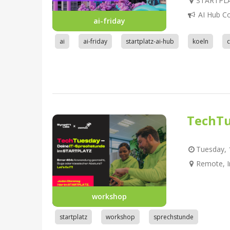
STARTPLAT
AI Hub C
ai-friday
ai
ai-friday
startplatz-ai-hub
koeln
TechTu
Tuesday, 1
Remote, I
workshop
startplatz
workshop
sprechstunde