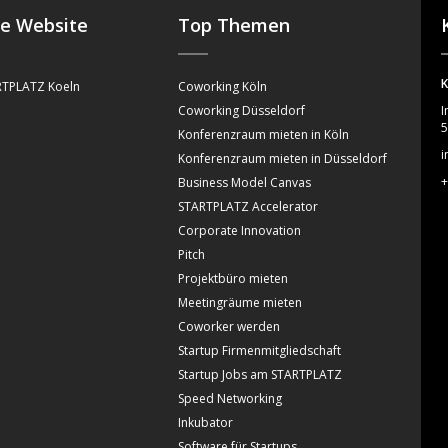
se Website
Top Themen
K
TPLATZ Koeln
Coworking Köln
Coworking Düsseldorf
I
5
Konferenzraum mieten in Köln
i
Konferenzraum mieten in Düsseldorf
+
Business Model Canvas
STARTPLATZ Accelerator
Corporate Innovation
Pitch
Projektbüro mieten
Meetingräume mieten
Coworker werden
Startup Firmenmitgliedschaft
Startup Jobs am STARTPLATZ
Speed Networking
Inkubator
Software für Startups