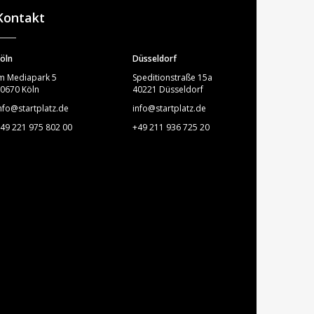
Kontakt
öln
Düsseldorf
m Mediapark 5
Speditionstraße 15a
0670 Köln
40221 Düsseldorf
nfo@startplatz.de
info@startplatz.de
49 221 975 802 00
+49 211 936 725 20