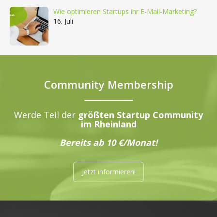
Wie optimieren Startups ihr E-Mail-Marketing?
16. Juli
Community Membership
Werde Teil der
größten Startup Community
im Rheinland
Bereits ab 10 €/Monat!
Jetzt informieren!