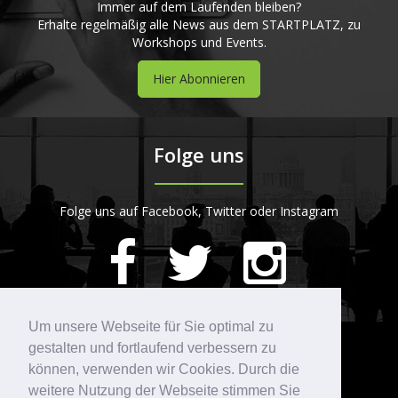
Immer auf dem Laufenden bleiben?
Erhalte regelmäßig alle News aus dem STARTPLATZ, zu
Workshops und Events.
Hier Abonnieren
Folge uns
Folge uns auf Facebook, Twitter oder Instagram
420
Bewertungen auf ProvenExpert.com
Um unsere Webseite für Sie optimal zu
gestalten und fortlaufend verbessern zu
Kontakt
STARTPLATZ
können, verwenden wir Cookies. Durch die
weitere Nutzung der Webseite stimmen Sie