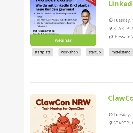
Linked
Tuesday, 1
STARTPLA
Hessam V
webinar
startplatz
workshop
startup
mittelstand
ClawC
Tuesday, 1
STARTPLA