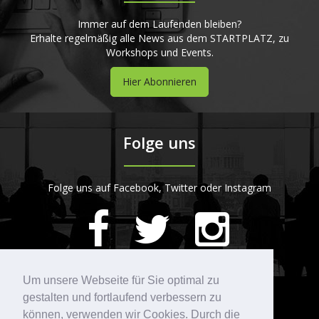
Immer auf dem Laufenden bleiben?
Erhalte regelmäßig alle News aus dem STARTPLATZ, zu
Workshops und Events.
Hier Abonnieren
Folge uns
Folge uns auf Facebook, Twitter oder Instagram
420
Bewertungen auf ProvenExpert.com
Um unsere Webseite für Sie optimal zu
gestalten und fortlaufend verbessern zu
Kontakt
STARTPLATZ
können, verwenden wir Cookies. Durch die