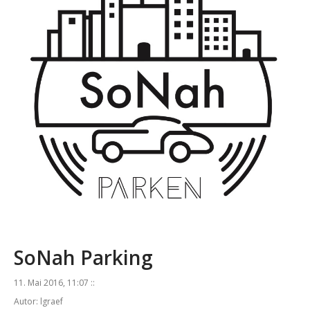
SoNah Parking
11. Mai 2016, 11:07 ::
Autor: lgraef