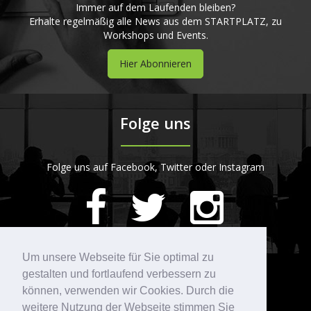
Immer auf dem Laufenden bleiben?
Erhalte regelmäßig alle News aus dem STARTPLATZ, zu
Workshops und Events.
Hier Abonnieren
Folge uns
Folge uns auf Facebook, Twitter oder Instagram
420
Bewertungen auf ProvenExpert.com
Um unsere Webseite für Sie optimal zu
gestalten und fortlaufend verbessern zu
Kontakt
STARTPLATZ
können, verwenden wir Cookies. Durch die
weitere Nutzung der Webseite stimmen Sie