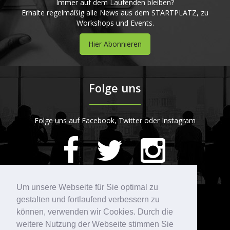
Immer auf dem Laufenden bleiben?
Erhalte regelmäßig alle News aus dem STARTPLATZ, zu
Workshops und Events.
Hier Abonnieren
Folge uns
Folge uns auf Facebook, Twitter oder Instagram
420
Bewertungen auf ProvenExpert.com
Um unsere Webseite für Sie optimal zu
gestalten und fortlaufend verbessern zu
Kontakt
STARTPLATZ
können, verwenden wir Cookies. Durch die
weitere Nutzung der Webseite stimmen Sie