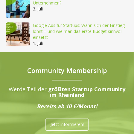
Unternehmen?
3. Juli
Google Ads für Startups: Wann sich der Einstieg
lohnt – und wie man das erste Budget sinnvoll
einsetzt
1. Juli
Community Membership
Werde Teil der
größten Startup Community
im Rheinland
Bereits ab 10 €/Monat!
Jetzt informieren!