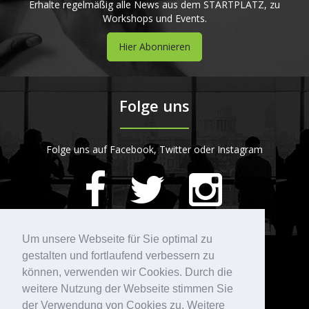
Erhalte regelmäßig alle News aus dem STARTPLATZ, zu
Workshops und Events.
Hier Abonnieren
Folge uns
Folge uns auf Facebook, Twitter oder Instagram
420
Bewertungen auf ProvenExpert.com
Um unsere Webseite für Sie optimal zu
gestalten und fortlaufend verbessern zu
Kontakt
STARTPLATZ
können, verwenden wir Cookies. Durch die
weitere Nutzung der Webseite stimmen Sie
der Verwendung von Cookies zu. Weitere