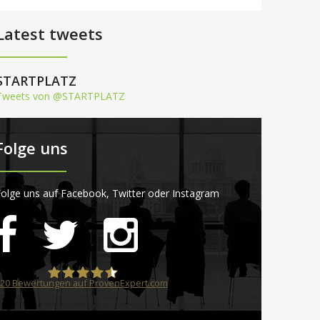
Latest tweets
STARTPLATZ
Tweets von @STARTPLATZ
Folge uns
olge uns auf Facebook, Twitter oder Instagram
20
Bewertungen auf ProvenExpert.com
STARTPLATZ