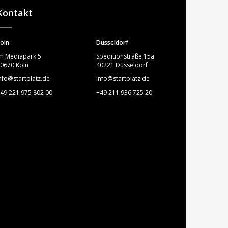
Kontakt
öln
Düsseldorf
m Mediapark 5
Speditionstraße 15a
0670 Köln
40221 Düsseldorf
nfo@startplatz.de
info@startplatz.de
49 221 975 802 00
+49 211 936 725 20