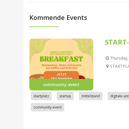
Kommende Events
START-
Thursday, 
STARTPLAT
community-event
startplatz
startup
mittelstand
digitale-u
community-event