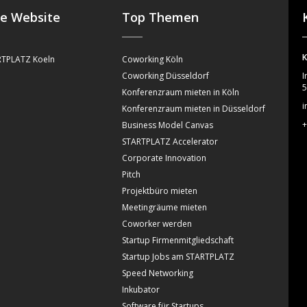
se Website
Top Themen
K
TPLATZ Koeln
Coworking Köln
Coworking Düsseldorf
I
5
Konferenzraum mieten in Köln
i
Konferenzraum mieten in Düsseldorf
+
Business Model Canvas
STARTPLATZ Accelerator
Corporate Innovation
Pitch
Projektbüro mieten
Meetingräume mieten
Coworker werden
Startup Firmenmitgliedschaft
Startup Jobs am STARTPLATZ
Speed Networking
Inkubator
Software für Startups