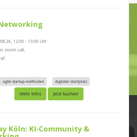
Networking
.08.26, 12:00 - 13:00 Uhr
r zoom call,
räf
agile-startup-methoden
digitaler-startplatz
Mehr Infos
Jetzt buchen!
day Köln: KI-Community &
rking