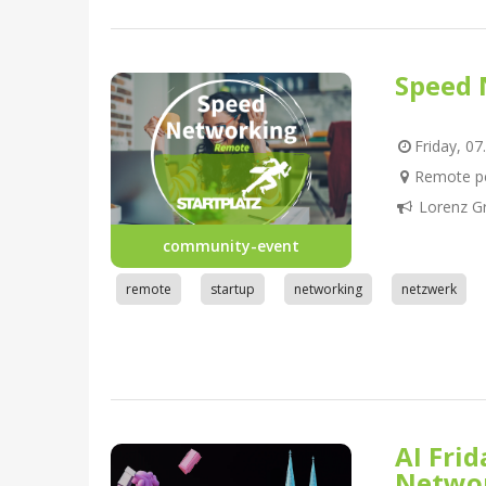
Speed 
Friday, 07
Remote pe
Lorenz G
community-event
remote
startup
networking
netzwerk
AI Fri
Netwo