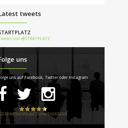
Latest tweets
STARTPLATZ
Tweets von @STARTPLATZ
Folge uns
olge uns auf Facebook, Twitter oder Instagram
20
Bewertungen auf ProvenExpert.com
STARTPLATZ