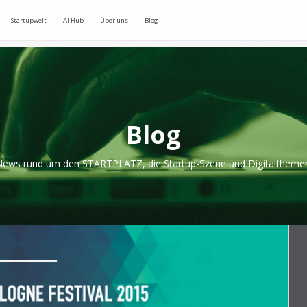
Startupwelt
AI Hub
Über uns
Blog
Blog
ews rund um den STARTPLATZ, die Startup-Szene und Digitaltheme