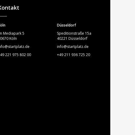
Kontakt
öln
Düsseldorf
m Mediapark 5
Speditionstraße 15a
0670 Köln
40221 Düsseldorf
nfo@startplatz.de
info@startplatz.de
49 221 975 802 00
+49 211 936 725 20