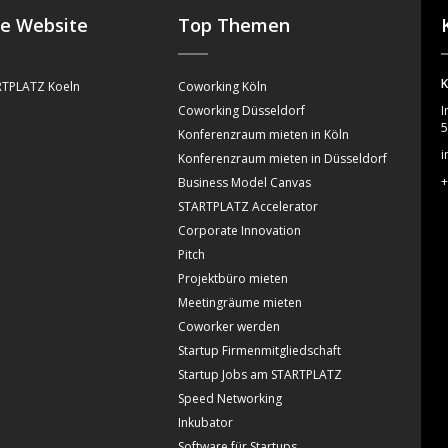
se Website
Top Themen
K
TPLATZ Koeln
Coworking Köln
Coworking Düsseldorf
I
5
Konferenzraum mieten in Köln
i
Konferenzraum mieten in Düsseldorf
+
Business Model Canvas
STARTPLATZ Accelerator
Corporate Innovation
Pitch
Projektbüro mieten
Meetingräume mieten
Coworker werden
Startup Firmenmitgliedschaft
Startup Jobs am STARTPLATZ
Speed Networking
Inkubator
Software für Startups