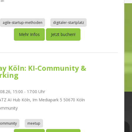
räf
agile-startup-methoden
digitaler-startplatz
Mehr Infos
Jetzt buchen!
day Köln: KI-Community &
rking
.08.26, 15:00 - 17:00 Uhr
Z AI Hub Köln, Im Mediapark 5 50670 Köln
ommunity
community
meetup