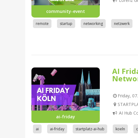
Lorenz G
community-event
remote
startup
networking
netzwerk
AI Fri
Netwo
Friday, 07
STARTPLAT
AI Hub C
ai-friday
ai
ai-friday
startplatz-ai-hub
koeln