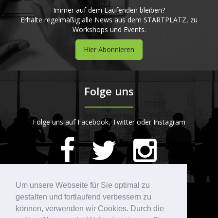
Immer auf dem Laufenden bleiben?
Erhalte regelmäßig alle News aus dem STARTPLATZ, zu
Workshops und Events.
Hier Abonnieren
Folge uns
Folge uns auf Facebook, Twitter oder Instagram
420
Bewertungen auf ProvenExpert.com
Um unsere Webseite für Sie optimal zu
gestalten und fortlaufend verbessern zu
Kontakt
STARTPLATZ
können, verwenden wir Cookies. Durch die