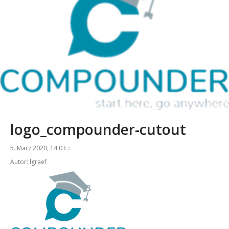
logo_compounder-cutout
5. März 2020, 14:03 ::
Autor: lgraef