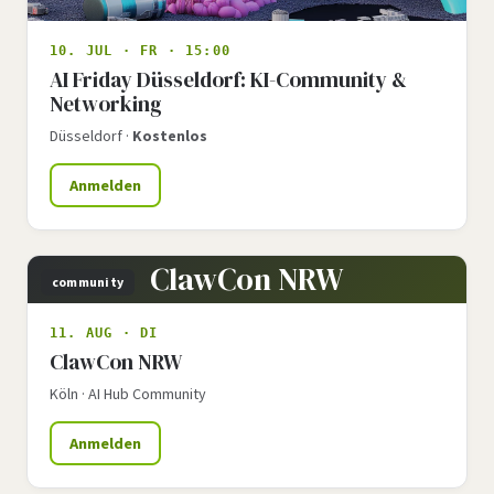
10. JUL · FR · 15:00
AI Friday Düsseldorf: KI-Community &
Networking
Düsseldorf ·
Kostenlos
Anmelden
ClawCon NRW
community
11. AUG · DI
ClawCon NRW
Köln · AI Hub Community
Anmelden