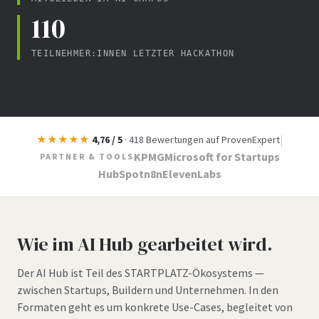
110
TEILNEHMER:INNEN LETZTER HACKATHON
|
★★★★★
4,76 / 5
· 418 Bewertungen auf ProvenExpert
KPMG
Microsoft for Startups
PARTNER & TOOLS
HubSpot
n8n
ElevenLabs
Wie im AI Hub gearbeitet wird.
Der AI Hub ist Teil des STARTPLATZ-Ökosystems —
zwischen Startups, Buildern und Unternehmen. In den
Formaten geht es um konkrete Use-Cases, begleitet von