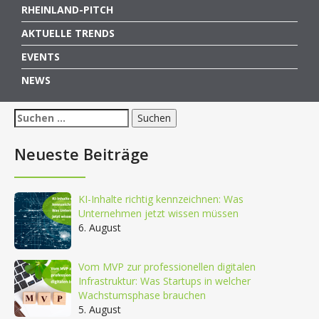
RHEINLAND-PITCH
AKTUELLE TRENDS
EVENTS
NEWS
Suchen
nach:
Neueste Beiträge
KI-Inhalte richtig kennzeichnen: Was
Unternehmen jetzt wissen müssen
6. August
Vom MVP zur professionellen digitalen
Infrastruktur: Was Startups in welcher
Wachstumsphase brauchen
5. August